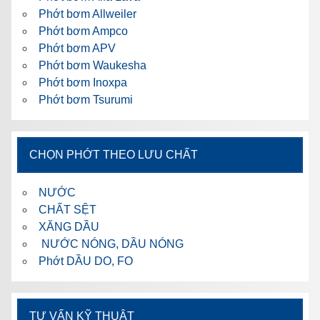
Phớt bơm Allweiler
Phớt bơm Ampco
Phớt bơm APV
Phớt bơm Waukesha
Phớt bơm Inoxpa
Phớt bơm Tsurumi
CHỌN PHỚT THEO LƯU CHẤT
NƯỚC
CHẤT SỆT
XĂNG DẦU
NƯỚC NÓNG, DẦU NÓNG
Phớt DẦU DO, FO
TƯ VẤN KỸ THUẬT