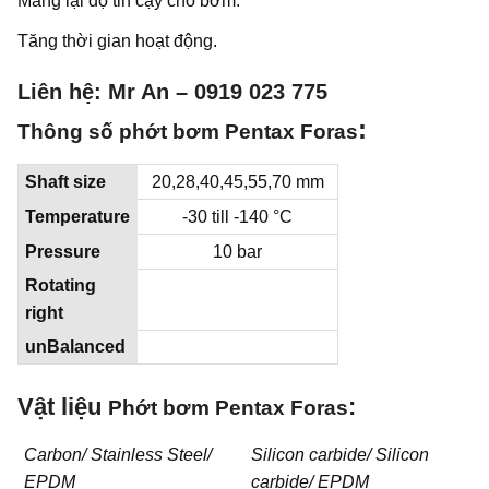
Mang lại độ tin cậy cho bơm.
Tăng thời gian hoạt động.
Liên hệ: Mr An – 0919 023 775
:
Thông số phớt bơm Pentax Foras
Shaft size
20,28,40,45,55,70 mm
Temperature
-30 till -140 °C
Pressure
10 bar
Rotating
right
unBalanced
Vật liệu
:
Phớt bơm Pentax Foras
Carbon/ Stainless Steel/
Silicon carbide/ Silicon
EPDM
carbide/ EPDM