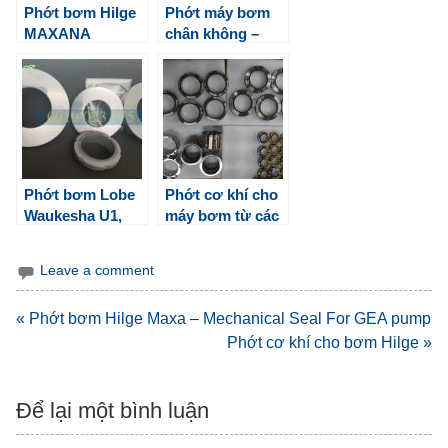
Phớt bơm Hilge
Phớt máy bơm
MAXANA
chân không –
SIHI, KSB,
SPECK…
Phớt bơm Lobe
Phớt cơ khí cho
Waukesha U1,
máy bơm từ các
U2, Wright Flow
hãng Eagle
Burgmann,
Leave a comment
Vulcan…
Điều
« Phớt bơm Hilge Maxa – Mechanical Seal For GEA pump
hướng
Phớt cơ khí cho bơm Hilge »
bài
viết
Để lại một bình luận