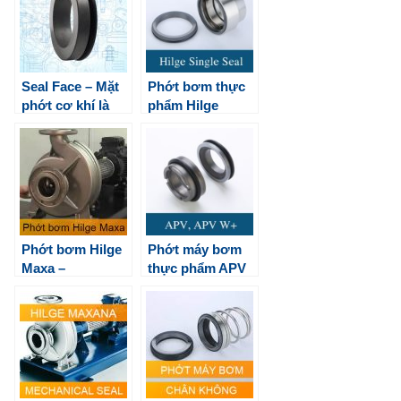
Seal Face – Mặt
Phớt bơm thực
phớt cơ khí là
phẩm Hilge
gì?
Phớt bơm Hilge
Phớt máy bơm
Maxa –
thực phẩm APV
Mechanical Seal
SPX FLOW
For GEA pump