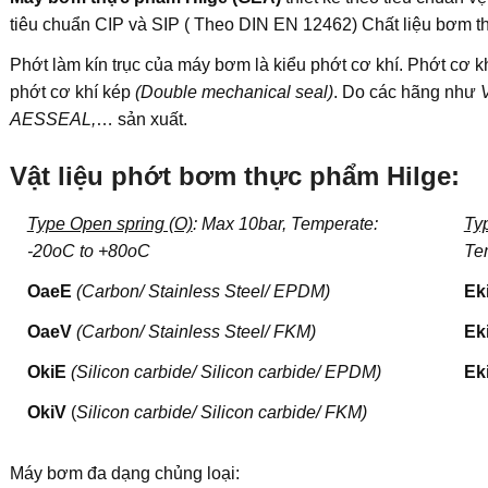
tiêu chuẩn CIP và SIP ( Theo DIN EN 12462) Chất liệu bơm 
Phớt làm kín trục của máy bơm là kiểu phớt cơ khí. Phớt cơ 
phớt cơ khí kép
(Double mechanical
seal)
. Do các hãng như
AESSEAL,
… sản xuất.
Vật liệu
phớt bơm thực phẩm Hilge
:
Type Open spring (O)
: Max 10bar, Temperate:
Ty
-20oC to +80oC
Te
OaeE
(Carbon/ Stainless Steel/ EPDM)
Ek
OaeV
(Carbon/ Stainless Steel/ FKM)
Ek
OkiE
(Silicon carbide/ Silicon carbide/ EPDM)
Ek
OkiV
(
Silicon carbide/ Silicon carbide/ FKM)
Máy bơm đa dạng chủng loại: