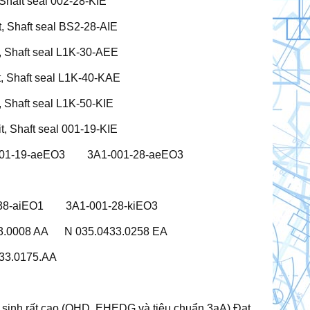
Shaft seal 002-28-KIE
, Shaft seal BS2-28-AIE
, Shaft seal L1K-30-AEE
, Shaft seal L1K-40-KAE
 Shaft seal L1K-50-KIE
, Shaft seal 001-19-KIE
001-19-aeEO3 3A1-001-28-aeEO3
-aiEO1 3A1-001-28-kiEO3
0008 AA N 035.0433.0258 EA
3.0175.AA
vệ sinh rất cao (QHD, EHEDG và tiêu chuẩn 3aA).Đạt