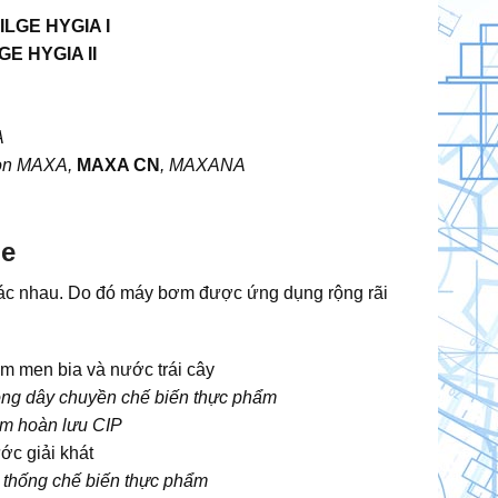
ILGE HYGIA I
GE HYGIA II
A
A
ion MAXA,
MAXA CN
, MAXANA
e
khác nhau. Do đó máy bơm được ứng dụng rộng rãi
m men bia và nước trái cây
ong dây chuyền chế biến thực phẩm
m hoàn lưu CIP
ớc giải khát
 thống chế biến thực phẩm