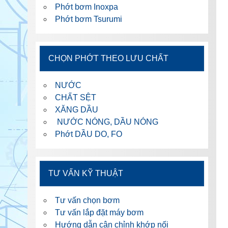
Phớt bơm Inoxpa
Phớt bơm Tsurumi
CHỌN PHỚT THEO LƯU CHẤT
NƯỚC
CHẤT SỆT
XĂNG DẦU
NƯỚC NÓNG, DẦU NÓNG
Phớt DẦU DO, FO
TƯ VẤN KỸ THUẬT
Tư vấn chọn bơm
Tư vấn lắp đặt máy bơm
Hướng dẫn cân chỉnh khớp nối