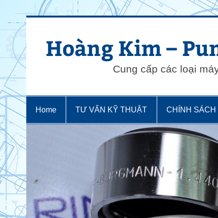
Skip
to
content
Hoàng Kim – Pum
Cung cấp các loại má
Home
TƯ VẤN KỸ THUẬT
CHÍNH SÁCH