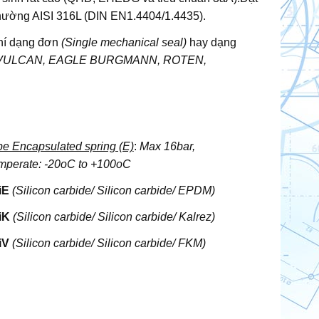
thường AISI 316L (DIN EN1.4404/1.4435).
khí dạng đơn
(Single mechanical seal)
hay dạng
VULCAN, EAGLE BURGMANN, ROTEN,
pe Encapsulated spring (E)
:
Max 16bar,
mperate: -20oC to +100oC
iE
(Silicon carbide/ Silicon carbide/ EPDM)
iK
(Silicon carbide/ Silicon carbide/ Kalrez)
iV
(Silicon carbide/ Silicon carbide/ FKM)