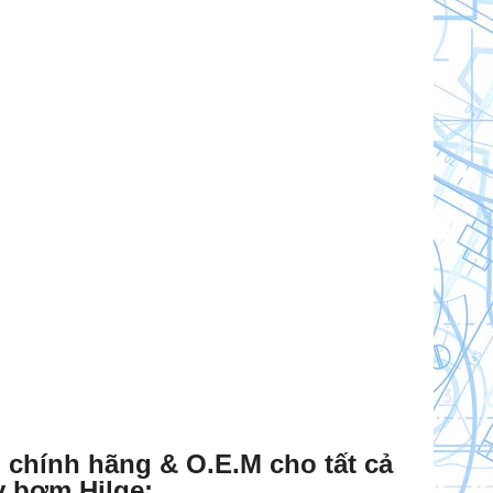
n chính hãng & O.E.M cho tất cả
y bơm Hilge: