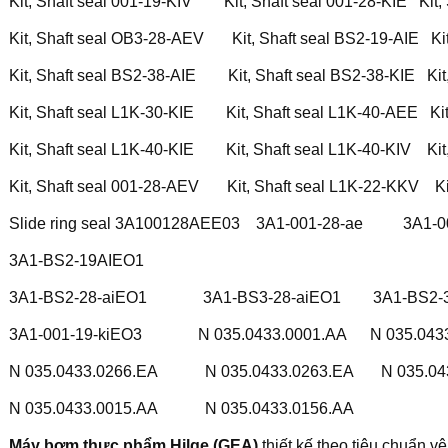
Kit, Shaft seal 001-19-KIV Kit, Shaft seal 001-28-KIE Kit, 
Kit, Shaft seal OB3-28-AEV Kit, Shaft seal BS2-19-AIE Kit
Kit, Shaft seal BS2-38-AIE Kit, Shaft seal BS2-38-KIE Kit
Kit, Shaft seal L1K-30-KIE Kit, Shaft seal L1K-40-AEE Kit
Kit, Shaft seal L1K-40-KIE Kit, Shaft seal L1K-40-KIV Kit,
Kit, Shaft seal 001-28-AEV Kit, Shaft seal L1K-22-KKV Kit
Slide ring seal 3A100128AEE03 3A1-001-28-ae 3A1-
3A1-BS2-19AIEO1
3A1-BS2-28-aiEO1 3A1-BS3-28-aiEO1 3A1-BS2-38
3A1-001-19-kiEO3 N 035.0433.0001.AA N 035.0433.
N 035.0433.0266.EA N 035.0433.0263.EA N 035.043
N 035.0433.0015.AA N 035.0433.0156.AA
Máy bơm thực phẩm Hilge (GEA)
thiết kế theo tiêu chuẩn 