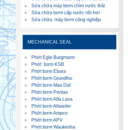
Sửa chữa máy bơm chìm nước thải
Sửa chữa bơm cấp nước nồi hơi
Sửa chữa máy bơm công nghiệp
MECHANICAL SEAL
Phớt Egle Burgmann
Phớt bơm KSB
Phớt bơm Ebara
Phớt bơm Grundfos
Phớt bơm Mas Daf
Phớt bơm Pentax
Phớt bơm Alfa Lava
Phớt bơm Allweiler
Phớt bơm Ampco
Phớt bơm APV
Phớt bơm Waukesha