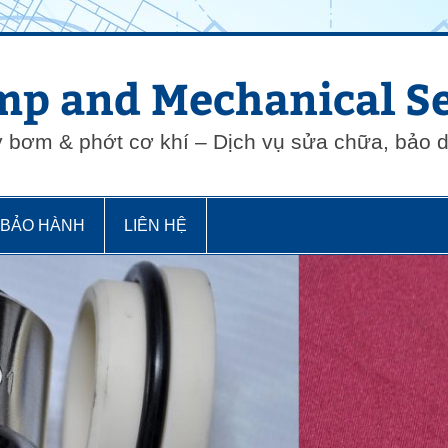
p and Mechanical Se
y bơm & phớt cơ khí – Dịch vụ sửa chữa, bảo
 BẢO HÀNH
LIÊN HỆ