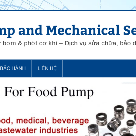
p and Mechanical Se
y bơm & phớt cơ khí – Dịch vụ sửa chữa, bảo
 BẢO HÀNH
LIÊN HỆ