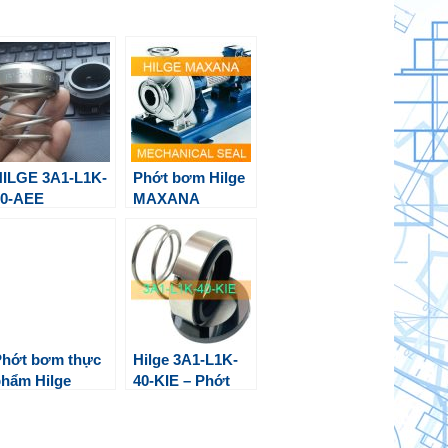
ILGE 3A1-L1K-
Phớt bơm Hilge
30-AEE
MAXANA
echanical Seal
Phớt bơm thực
Hilge 3A1-L1K-
hẩm Hilge
40-KIE – Phớt
bơm thực phẩm