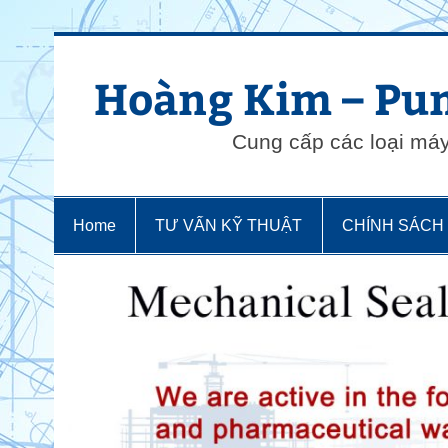
Skip
to
content
Hoàng Kim – Pum
Cung cấp các loại má
Home
TƯ VẤN KỸ THUẬT
CHÍNH SÁCH