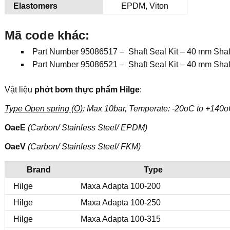
Elastomers
EPDM, Viton
Mã code khác:
Part Number 95086517 – Shaft Seal Kit – 40 mm Shaf
Part Number 95086521 – Shaft Seal Kit – 40 mm Shaf
Vật liệu
phớt bơm thực phẩm Hilge
:
Type Open spring (O)
: Max 10bar, Temperate: -20oC to +14
OaeE
(Carbon/ Stainless Steel/ EPDM)
OaeV
(Carbon/ Stainless Steel/ FKM)
Brand
Type
Hilge
Maxa Adapta 100-200
Hilge
Maxa Adapta 100-250
Hilge
Maxa Adapta 100-315