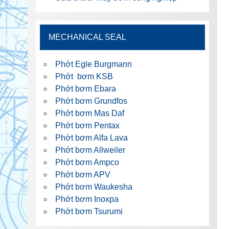
MECHANICAL SEAL
Phớt Egle Burgmann
Phớt bơm KSB
Phớt bơm Ebara
Phớt bơm Grundfos
Phớt bơm Mas Daf
Phớt bơm Pentax
Phớt bơm Alfa Lava
Phớt bơm Allweiler
Phớt bơm Ampco
Phớt bơm APV
Phớt bơm Waukesha
Phớt bơm Inoxpa
Phớt bơm Tsurumi