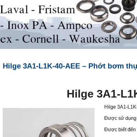
Hilge 3A1-L1K-40-AEE – Phớt bơm th
Hilge 3A1-L1
Hilge 3A1-L1K-
Được sử dụng 
Được biết đến 