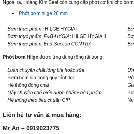
Ngoài ra, Hoàng Kim Seal còn cung cấp phớt cơ khí cho bơm
Phớt bơm hilge 28 mm
Bơm thực phẩm
:
HILGE HYGIA I
Bơ
Bơm thực phẩm F&B-HYGIA:
HILGE HYGIA II
Bơ
Bơm thực phẩm End-Suction CONTRA
Bơ
Phớt bơm Hilge
được ứng dụng rộng rãi trong:
Luân chuyển chất lỏng bia hoặc sữa
Ứn
Bơm hèm bia trong quy trình lọc
Hòa
Hệ thống đóng chai
Gi
Dây chuyền chế biến dược phẩm/ hóa phẩm
Bơ
Hệ thống theo tiêu chuẩn CIP
Nư
Liên hệ tư vấn & mua hàng:
Mr An – 0919023775