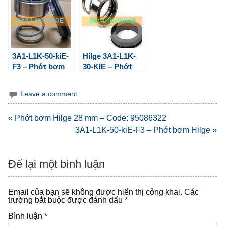
3A1-L1K-50-kiE-
Hilge 3A1-L1K-
F3 – Phớt bơm
30-KIE – Phớt
Hilge
bơm thực phẩm
Leave a comment
Điều
« Phớt bơm Hilge 28 mm – Code: 95086322
hướng
3A1-L1K-50-kiE-F3 – Phớt bơm Hilge »
bài
viết
Để lại một bình luận
Email của bạn sẽ không được hiển thị công khai.
Các
trường bắt buộc được đánh dấu
*
Bình luận
*