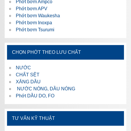
Phớt bơm Ampco
Phớt bơm APV
Phớt bơm Waukesha
Phớt bơm Inoxpa
Phớt bơm Tsurumi
CHỌN PHỚT THEO LƯU CHẤT
NƯỚC
CHẤT SỆT
XĂNG DẦU
NƯỚC NÓNG, DẦU NÓNG
Phớt DẦU DO, FO
TƯ VẤN KỸ THUẬT