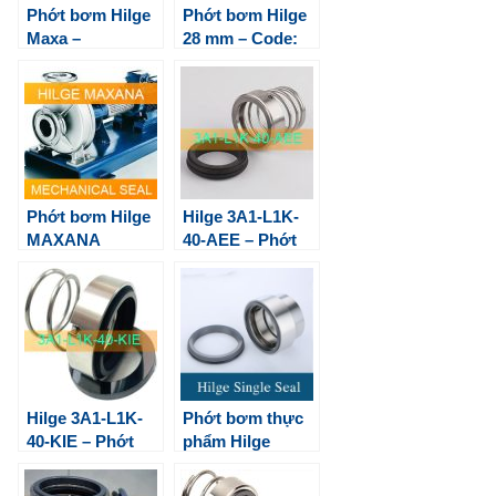
Phớt bơm Hilge
Phớt bơm Hilge
Maxa –
28 mm – Code:
Mechanical Seal
95086322
For GEA pump
Phớt bơm Hilge
Hilge 3A1-L1K-
MAXANA
40-AEE – Phớt
bơm thực phẩm
Hilge 3A1-L1K-
Phớt bơm thực
40-KIE – Phớt
phẩm Hilge
bơm thực phẩm