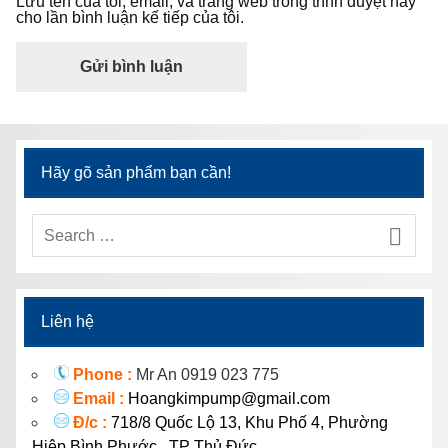
Lưu tên của tôi, email, và trang web trong trình duyệt này
cho lần bình luận kế tiếp của tôi.
Hãy gõ sản phẩm bạn cần!
Liên hệ
Phone :
Mr An 0919 023 775
Email :
Hoangkimpump@gmail.com
Đ/c :
718/8 Quốc Lộ 13, Khu Phố 4, Phường
Hiệp Bình Phước, TP Thủ Đức