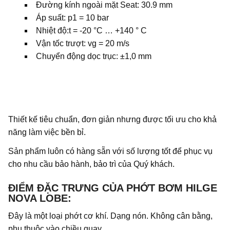
Đường kính ngoài mặt Seat: 30.9 mm
Áp suất: p1 = 10 bar
Nhiệt độ:t = -20 °C … +140 ° C
Vận tốc trượt: vg = 20 m/s
Chuyển động dọc trục: ±1,0 mm
Thiết kế tiêu chuẩn, đơn giản nhưng được tối ưu cho khả
năng làm việc bền bỉ.
Sản phẩm luôn có hàng sẵn với số lượng tốt để phục vụ
cho nhu cầu bảo hành, bảo trì của Quý khách.
ĐIỂM ĐẶC TRƯNG CỦA PHỚT BƠM HILGE
NOVA LOBE:
Đây là một loại phớt cơ khí. Dạng nón. Không cân bằng,
phụ thuộc vào chiều quay.