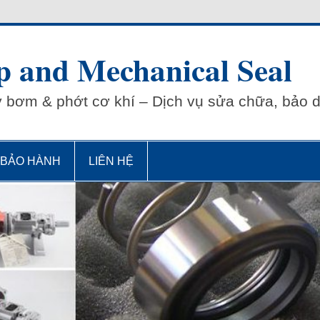
 and Mechanical Seal
y bơm & phớt cơ khí – Dịch vụ sửa chữa, bảo
 BẢO HÀNH
LIÊN HỆ