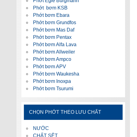
Phớt Egle Burgmann
Phớt bơm KSB
Phớt bơm Ebara
Phớt bơm Grundfos
Phớt bơm Mas Daf
Phớt bơm Pentax
Phớt bơm Alfa Lava
Phớt bơm Allweiler
Phớt bơm Ampco
Phớt bơm APV
Phớt bơm Waukesha
Phớt bơm Inoxpa
Phớt bơm Tsurumi
CHỌN PHỚT THEO LƯU CHẤT
NƯỚC
CHẤT SỆT