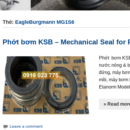
Thẻ:
EagleBurgmann MG1S6
Phớt bơm KSB – Mechanical Seal for
Phớt bơm KSB 
nước nóng & b
đứng, máy bơm 
mồi, máy bơm
Etanorm Mode
» Read mor
Leave a comment