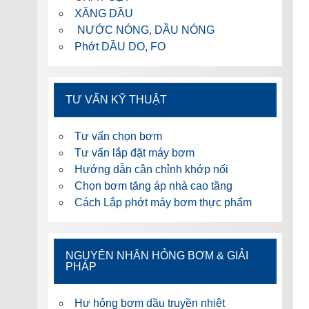
XĂNG DẦU
NƯỚC NÓNG, DẦU NÓNG
Phớt DẦU DO, FO
TƯ VẤN KỸ THUẬT
Tư vấn chọn bơm
Tư vấn lắp đặt máy bơm
Hướng dẫn cân chỉnh khớp nối
Chọn bơm tăng áp nhà cao tầng
Cách Lắp phớt máy bơm thực phẩm
NGUYÊN NHÂN HỎNG BƠM & GIẢI
PHÁP
Hư hỏng bơm dầu truyền nhiệt