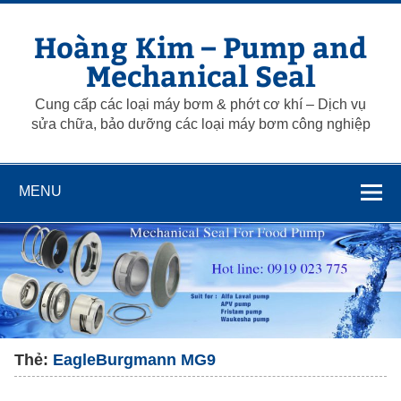
Skip
to
Hoàng Kim – Pump and
content
Mechanical Seal
Cung cấp các loại máy bơm & phớt cơ khí – Dịch vụ
sửa chữa, bảo dưỡng các loại máy bơm công nghiệp
MENU
Thẻ:
EagleBurgmann MG9