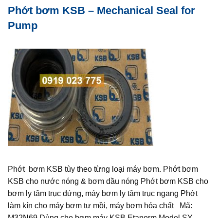
Phớt bơm KSB – Mechanical Seal for
Pump
Phớt bơm KSB tùy theo từng loại máy bơm. Phớt bơm
KSB cho nước nóng & bơm dầu nóng Phớt bơm KSB cho
bơm ly tâm trục đứng, máy bơm ly tâm trục ngang Phớt
làm kín cho máy bơm tự mồi, máy bơm hóa chất Mã:
M32N69 Dùng cho bơm máy KSB Etanorm Model SY,