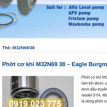
Thẻ:
M32N69/38
Phớt cơ khí M32N69 38 – Eagle Burg
Phớt cơ khí M3
làm kín được s
bơm dầu truyề
model SYA. Má
là dòng phớt c