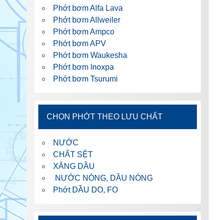
Phớt bơm Alfa Lava
Phớt bơm Allweiler
Phớt bơm Ampco
Phớt bơm APV
Phớt bơm Waukesha
Phớt bơm Inoxpa
Phớt bơm Tsurumi
CHỌN PHỚT THEO LƯU CHẤT
NƯỚC
CHẤT SỆT
XĂNG DẦU
NƯỚC NÓNG, DẦU NÓNG
Phớt DẦU DO, FO