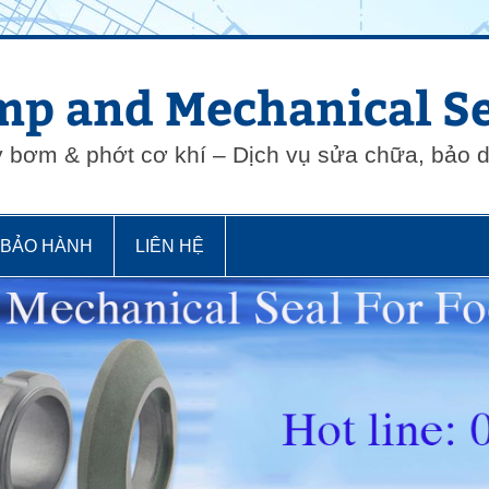
p and Mechanical Se
y bơm & phớt cơ khí – Dịch vụ sửa chữa, bảo
 BẢO HÀNH
LIÊN HỆ