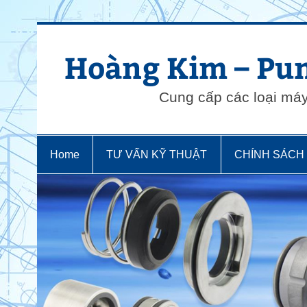
Skip
to
content
Hoàng Kim – Pum
Cung cấp các loại má
Home
TƯ VẤN KỸ THUẬT
CHÍNH SÁCH