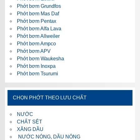
Phớt bơm Grundfos
Phớt bơm Mas Daf
Phớt bơm Pentax
Phớt bơm Alfa Lava
Phớt bơm Allweiler
Phớt bơm Ampco
Phớt bơm APV
Phớt bơm Waukesha
Phớt bơm Inoxpa
Phớt bơm Tsurumi
CHỌN PHỚT THEO LƯU CHẤT
NƯỚC
CHẤT SỆT
XĂNG DẦU
NƯỚC NÓNG, DẦU NÓNG