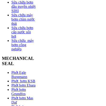
Sửa chữa bơm
dầu truyền nhiệt
SIHI
Sửa chữa máy
bơm chìm nước
thải
Sửa chữa bơm
cấp nước nồi
hơi
Sửa chữa máy
bơm công
nghiệp
MECHANICAL
SEAL
Phớt Egle
Burgmann
Phớt bơm KSB
Phớt bơm Ebara
Phớt bơm
Grundfos
Phớt bơm Mas
Daf