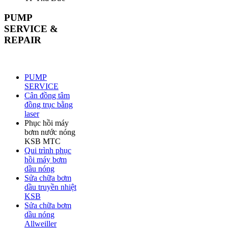
PUMP
SERVICE &
REPAIR
PUMP
SERVICE
Cân đồng tâm
đồng trục bằng
laser
Phục hồi máy
bơm nước nóng
KSB MTC
Qui trình phục
hồi máy bơm
dầu nóng
Sửa chữa bơm
dầu truyền nhiệt
KSB
Sửa chữa bơm
dầu nóng
Allweiller