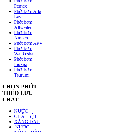
Phớt bơm
Pentax
Phớt bơm Alfa
Lava
Phớt bơm
Allweiler
Phớt bơm
Ampco
Phớt bơm APV
Phớt bơm
Waukesha
Phớt bơm
Inoxpa
Phớt bơm
Tsurumi
CHỌN PHỚT
THEO LƯU
CHẤT
NƯỚC
CHẤT SỆT
XĂNG DẦU
NƯỚC