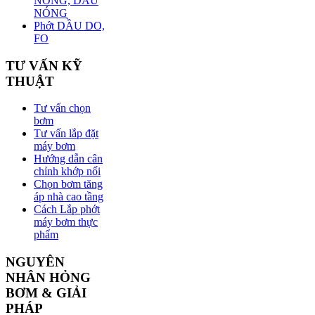
NÓNG, DẦU
NÓNG
Phớt DẦU DO,
FO
TƯ VẤN KỸ
THUẬT
Tư vấn chọn
bơm
Tư vấn lắp đặt
máy bơm
Hướng dẫn cân
chỉnh khớp nối
Chọn bơm tăng
áp nhà cao tầng
Cách Lắp phớt
máy bơm thực
phẩm
NGUYÊN
NHÂN HỎNG
BƠM & GIẢI
PHÁP