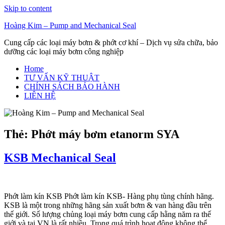
Skip to content
Hoàng Kim – Pump and Mechanical Seal
Cung cấp các loại máy bơm & phớt cơ khí – Dịch vụ sửa chữa, bảo
dưỡng các loại máy bơm công nghiệp
Home
TƯ VẤN KỸ THUẬT
CHÍNH SÁCH BẢO HÀNH
LIÊN HỆ
Thẻ:
Phớt máy bơm etanorm SYA
KSB Mechanical Seal
Phớt làm kín KSB Phớt làm kín KSB- Hàng phụ tùng chính hãng.
KSB là một trong những hãng sản xuất bơm & van hàng đầu trên
thế giới. Số lượng chủng loại máy bơm cung cấp hằng năm ra thế
giới và tại VN là rất nhiều. Trong quá trình hoạt động không thể