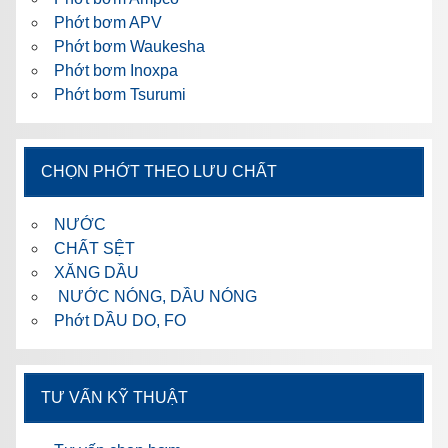
Phớt bơm APV
Phớt bơm Waukesha
Phớt bơm Inoxpa
Phớt bơm Tsurumi
CHỌN PHỚT THEO LƯU CHẤT
NƯỚC
CHẤT SỆT
XĂNG DẦU
NƯỚC NÓNG, DẦU NÓNG
Phớt DẦU DO, FO
TƯ VẤN KỸ THUẬT