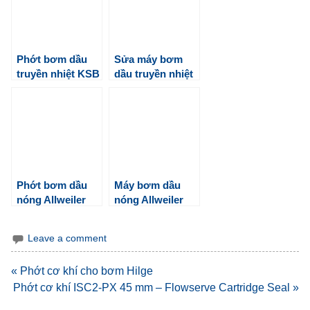
Phớt bơm dầu
Sửa máy bơm
truyền nhiệt KSB
dầu truyền nhiệt
cho dầu nóng
Allweiler tại nhà
máy Merufa
Phớt bơm dầu
Máy bơm dầu
nóng Allweiler
nóng Allweiler
NBT
Leave a comment
Điều
« Phớt cơ khí cho bơm Hilge
hướng
Phớt cơ khí ISC2-PX 45 mm – Flowserve Cartridge Seal »
bài