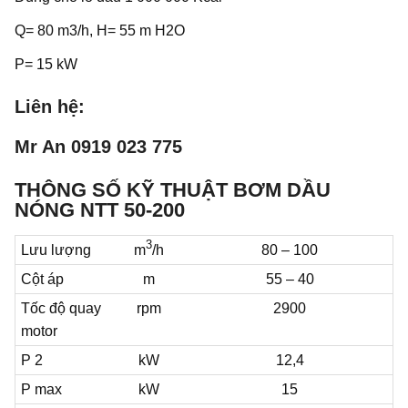
Q= 80 m3/h, H= 55 m H2O
P= 15 kW
Liên hệ:
Mr An 0919 023 775
THÔNG SỐ KỸ THUẬT BƠM DẦU
NÓNG NTT 50-200
3
Lưu lượng
m
/h
80 – 100
Cột áp
m
55 – 40
Tốc độ quay
rpm
2900
motor
P 2
kW
12,4
P max
kW
15