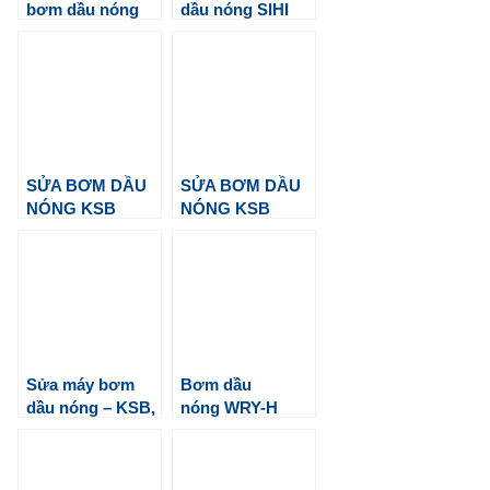
bơm dầu nóng
dầu nóng SIHI
Model ZTND,
ZTNX, ZTNY
SỬA BƠM DẦU
SỬA BƠM DẦU
NÓNG KSB
NÓNG KSB
ETANORM SYA
ETANORM SYA
65-200
Sửa máy bơm
Bơm dầu
dầu nóng – KSB,
nóng WRY-H
Allweiler, Mas
125-100-245
Daf…