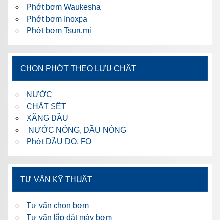
Phớt bơm Waukesha
Phớt bơm Inoxpa
Phớt bơm Tsurumi
CHỌN PHỚT THEO LƯU CHẤT
NƯỚC
CHẤT SỆT
XĂNG DẦU
NƯỚC NÓNG, DẦU NÓNG
Phớt DẦU DO, FO
TƯ VẤN KỸ THUẬT
Tư vấn chọn bơm
Tư vấn lắp đặt máy bơm