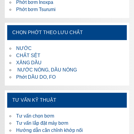
Phớt bơm Inoxpa
Phớt bơm Tsurumi
CHỌN PHỚT THEO LƯU CHẤT
NƯỚC
CHẤT SỆT
XĂNG DẦU
NƯỚC NÓNG, DẦU NÓNG
Phớt DẦU DO, FO
TƯ VẤN KỸ THUẬT
Tư vấn chọn bơm
Tư vấn lắp đặt máy bơm
Hướng dẫn cân chỉnh khớp nối