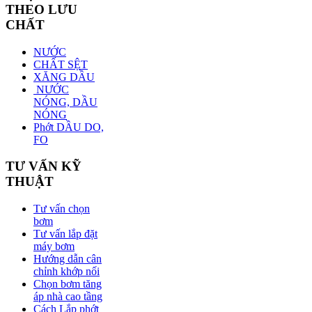
THEO LƯU
CHẤT
NƯỚC
CHẤT SỆT
XĂNG DẦU
NƯỚC
NÓNG, DẦU
NÓNG
Phớt DẦU DO,
FO
TƯ VẤN KỸ
THUẬT
Tư vấn chọn
bơm
Tư vấn lắp đặt
máy bơm
Hướng dẫn cân
chỉnh khớp nối
Chọn bơm tăng
áp nhà cao tầng
Cách Lắp phớt