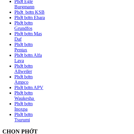
Phớt Egle
Burgmann
Phớt bơm KSB
Phớt bơm Ebara
Phớt bơm
Grundfos
Phớt bơm Mas
Daf
Phớt bơm
Pentax
Phớt bơm Alfa
Lava
Phớt bơm
Allweiler
Phớt bơm
Ampco
Phớt bơm APV
Phớt bơm
Waukesha
Phớt bơm
Inoxpa
Phớt bơm
Tsurumi
CHỌN PHỚT