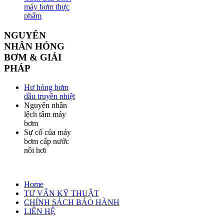
máy bơm thực
phẩm
NGUYÊN
NHÂN HỎNG
BƠM & GIẢI
PHÁP
Hư hỏng bơm
dầu truyền nhiệt
Nguyên nhân
lệch tâm máy
bơm
Sự cố của máy
bơm cấp nước
nồi hơi
Home
TƯ VẤN KỸ THUẬT
CHÍNH SÁCH BẢO HÀNH
LIÊN HỆ