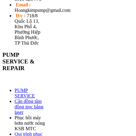
Email :
Hoangkimpump@gmail.com
Đ/c :
718/8
Quốc Lộ 13,
Khu Phố 4,
Phường Hiệp
Bình Phước,
TP Thủ Đức
PUMP
SERVICE &
REPAIR
PUMP
SERVICE
Cân đồng tâm
đồng trục bằng
laser
Phục hồi máy
bơm nước nóng
KSB MTC
Qui trình phục