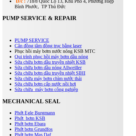
Đ/c :
718/8 Quốc Lộ 13, Khu Phố 4, Phường Hiệp
Bình Phước, TP Thủ Đức
PUMP SERVICE & REPAIR
PUMP SERVICE
Cân đồng tâm đồng trục bằng laser
Phục hồi máy bơm nước nóng KSB MTC
Qui trình phục hồi máy bơm dầu nóng
Sửa chữa bơm dầu truyền nhiệt KSB
Sửa chữa bơm dầu nóng Allweiller
Sửa chữa bơm dầu truyền nhiệt SIHI
Sửa chữa máy bơm chìm nước thải
Sửa chữa bơm cấp nước nồi hơi
Sửa chữa máy bơm công nghiệp
MECHANICAL SEAL
Phớt Egle Burgmann
Phớt bơm KSB
Phớt bơm Ebara
Phớt bơm Grundfos
Phớt bơm Mas Daf