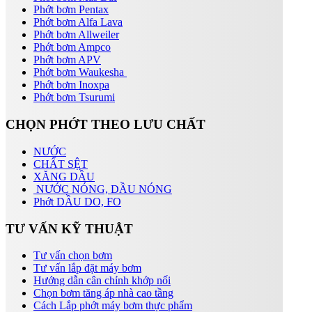
Phớt bơm Pentax
Phớt bơm Alfa Lava
Phớt bơm Allweiler
Phớt bơm Ampco
Phớt bơm APV
Phớt bơm Waukesha
Phớt bơm Inoxpa
Phớt bơm Tsurumi
CHỌN PHỚT THEO LƯU CHẤT
NƯỚC
CHẤT SỆT
XĂNG DẦU
NƯỚC NÓNG, DẦU NÓNG
Phớt DẦU DO, FO
TƯ VẤN KỸ THUẬT
Tư vấn chọn bơm
Tư vấn lắp đặt máy bơm
Hướng dẫn cân chỉnh khớp nối
Chọn bơm tăng áp nhà cao tầng
Cách Lắp phớt máy bơm thực phẩm