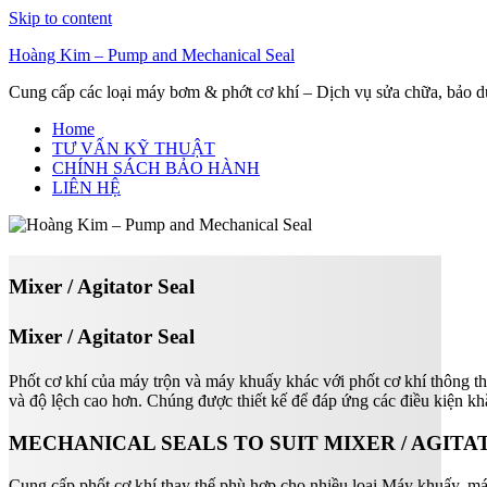
Skip to content
Hoàng Kim – Pump and Mechanical Seal
Cung cấp các loại máy bơm & phớt cơ khí – Dịch vụ sửa chữa, bảo 
Home
TƯ VẤN KỸ THUẬT
CHÍNH SÁCH BẢO HÀNH
LIÊN HỆ
Mixer / Agitator Seal
Mixer / Agitator Seal
Phốt cơ khí của máy trộn và máy khuấy khác với phốt cơ khí thông th
và độ lệch cao hơn. Chúng được thiết kế để đáp ứng các điều kiện kh
MECHANICAL SEALS
TO S
UIT MIXER / AGITA
Cung cấp phốt cơ khí thay thế phù hợp cho nhiều loại Máy khuấy, má