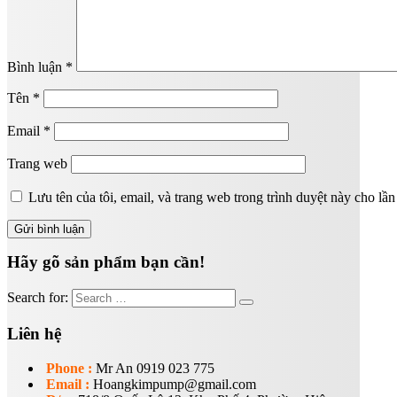
Bình luận
*
Tên
*
Email
*
Trang web
Lưu tên của tôi, email, và trang web trong trình duyệt này cho lần 
Hãy gõ sản phẩm bạn cần!
Search for:
Liên hệ
Phone :
Mr An 0919 023 775
Email :
Hoangkimpump@gmail.com