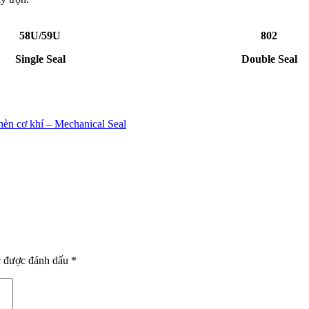
58U/59U
802
Single Seal
Double Seal
hèn cơ khí – Mechanical Seal
c được đánh dấu
*