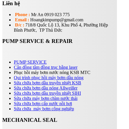
Liên hệ
Phone :
Mr An 0919 023 775
Email :
Hoangkimpump@gmail.com
Đ/c :
718/8 Quốc Lộ 13, Khu Phố 4, Phường Hiệp
Bình Phước, TP Thủ Đức
PUMP SERVICE & REPAIR
PUMP SERVICE
Cân đồng tâm đồng trục bằng laser
Phục hồi máy bơm nước nóng KSB MTC
Qui trình phục hồi máy bơm dầu nóng
Sửa chữa bơm dầu truyền nhiệt KSB
Sửa chữa bơm dầu nóng Allweiller
Sửa chữa bơm dầu truyền nhiệt SIHI
Sửa chữa máy bơm chìm nước thải
Sửa chữa bơm cấp nước nồi hơi
Sửa chữa máy bơm công nghiệp
MECHANICAL SEAL