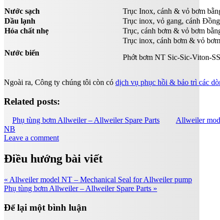
Nước sạch
Trục Inox, cánh & vỏ bơm b
Dầu lạnh
Trục inox, vỏ gang, cánh Đồ
Hóa chất nhẹ
Trục, cánh bơm & vỏ bơm bằn
Trục inox, cánh bơm & vỏ bơ
Nước biển
Phớt bơm NT Sic-Sic-Viton-S
Ngoài ra, Công ty chúng tôi còn có
dịch vụ phục hồi & bảo trì các d
Related posts:
Phụ tùng bơm Allweiler – Allweiler Spare Parts
Allweiler mod
NB
Leave a comment
Điều hướng bài viết
« Allweiler model NT – Mechanical Seal for Allweiler pump
Phụ tùng bơm Allweiler – Allweiler Spare Parts »
Để lại một bình luận