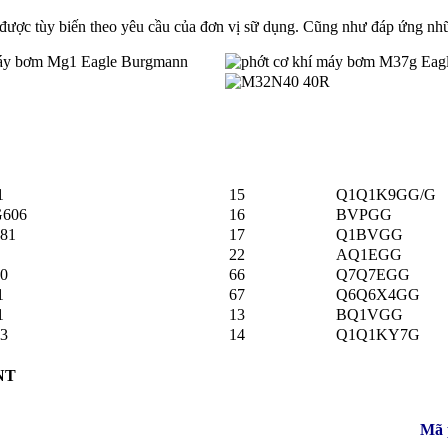
ớt được tùy biến theo yêu cầu của đơn vị sữ dụng. Cũng như đáp ứng nh
1
15
Q1Q1K9GG/G
606
16
BVPGG
81
17
Q1BVGG
22
AQ1EGG
0
66
Q7Q7EGG
1
67
Q6Q6X4GG
1
13
BQ1VGG
3
14
Q1Q1KY7G
 NT
Mã 