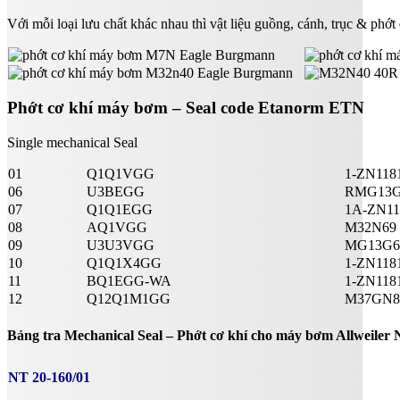
Với mỗi loại lưu chất khác nhau thì vật liệu guồng, cánh, trục & ph
Phớt cơ khí máy bơm – Seal code Etanorm ETN
Single mechanical Seal
01
Q1Q1VGG
1-ZN118
06
U3BEGG
RMG13G
07
Q1Q1EGG
1A-ZN11
08
AQ1VGG
M32N69
09
U3U3VGG
MG13G6
10
Q1Q1X4GG
1-ZN118
11
BQ1EGG-WA
1-ZN118
12
Q12Q1M1GG
M37GN8
Bảng tra Mechanical Seal – Phớt cơ khí cho máy bơm Allweiler
NT 20-160/01