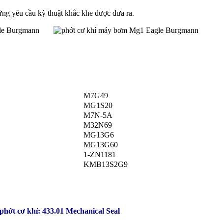
ững yêu cầu kỹ thuật khắc khe được đưa ra.
M7G49
MG1S20
M7N-5A
M32N69
MG13G6
MG13G60
1-ZN1181
KMB13S2G9
phớt cơ khí: 433.01 Mechanical Seal