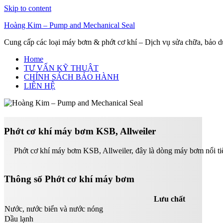
Skip to content
Hoàng Kim – Pump and Mechanical Seal
Cung cấp các loại máy bơm & phớt cơ khí – Dịch vụ sửa chữa, bảo 
Home
TƯ VẤN KỸ THUẬT
CHÍNH SÁCH BẢO HÀNH
LIÊN HỆ
Phớt cơ khí máy bơm KSB, Allweiler
Phớt cơ khí máy bơm KSB, Allweiler, đây là dòng máy bơm nổi tiế
Thông số Phớt cơ khí máy bơm
Lưu chất
Nước, nước biển và nước nóng
Dầu lạnh