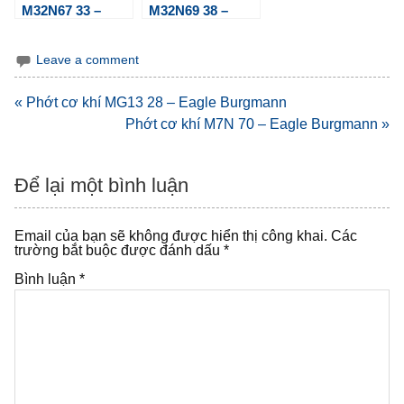
M32N67 33 –
M32N69 38 –
Eagle Burgmann
Eagle Burgmann
Leave a comment
Điều
« Phớt cơ khí MG13 28 – Eagle Burgmann
hướng
Phớt cơ khí M7N 70 – Eagle Burgmann »
bài
viết
Để lại một bình luận
Email của bạn sẽ không được hiển thị công khai.
Các
trường bắt buộc được đánh dấu
*
Bình luận
*