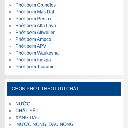
Phớt bơm Grundfos
Phớt bơm Mas Daf
Phớt bơm Pentax
Phớt bơm Alfa Lava
Phớt bơm Allweiler
Phớt bơm Ampco
Phớt bơm APV
Phớt bơm Waukesha
Phớt bơm Inoxpa
Phớt bơm Tsurumi
CHỌN PHỚT THEO LƯU CHẤT
NƯỚC
CHẤT SỆT
XĂNG DẦU
NƯỚC NÓNG, DẦU NÓNG