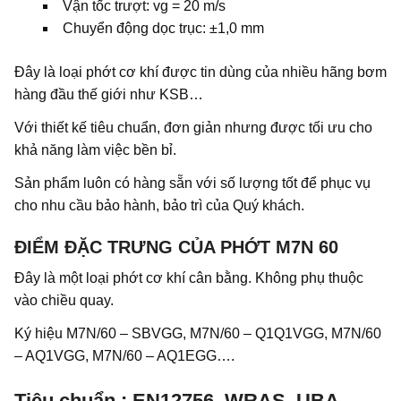
Vận tốc trượt: vg = 20 m/s
Chuyển động dọc trục: ±1,0 mm
Đây là loại phớt cơ khí được tin dùng của nhiều hãng bơm
hàng đầu thế giới như KSB…
Với thiết kế tiêu chuẩn, đơn giản nhưng được tối ưu cho
khả năng làm việc bền bỉ.
Sản phẩm luôn có hàng sẵn với số lượng tốt để phục vụ
cho nhu cầu bảo hành, bảo trì của Quý khách.
ĐIỂM ĐẶC TRƯNG CỦA PHỚT M7N 60
Đây là một loại phớt cơ khí cân bằng. Không phụ thuộc
vào chiều quay.
Ký hiệu
M7N/60 – SBVGG, M7N/60 – Q1Q1VGG, M7N/60
– AQ1VGG, M7N/60 – AQ1EGG….
Tiêu chuẩn
:
EN12756, WRAS, UBA