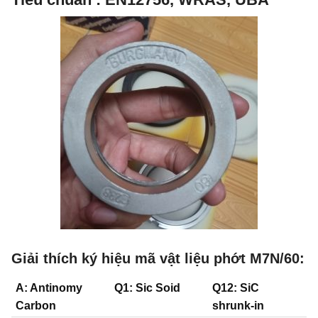
Giải thích ký hiệu mã vật liệu phớt M7N/60:
A: Antinomy
Q1: Sic Soid
Q12: SiC
Carbon
shrunk-in