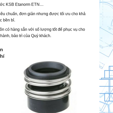
ớc KSB Etanorm ETN…
 tiêu chuẩn, đơn giản nhưng được tối ưu cho khả
c bền bỉ.
n có hàng sẵn với số lượng tốt để phục vụ cho
hành, bảo trì của Quý khách.
ẩn
hí