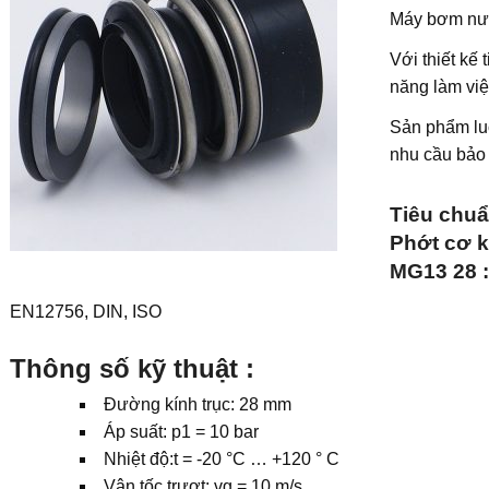
Máy bơm nư
Với thiết kế
năng làm việ
Sản phẩm luô
nhu cầu bảo 
T
iêu chu
Phớt cơ k
MG13 28
:
EN12756, DIN, ISO
Thông số kỹ thuật :
Đường kính trục: 28 mm
Áp suất: p1 = 10 bar
Nhiệt độ:t = -20 °C … +120 ° C
Vận tốc trượt: vg = 10 m/s