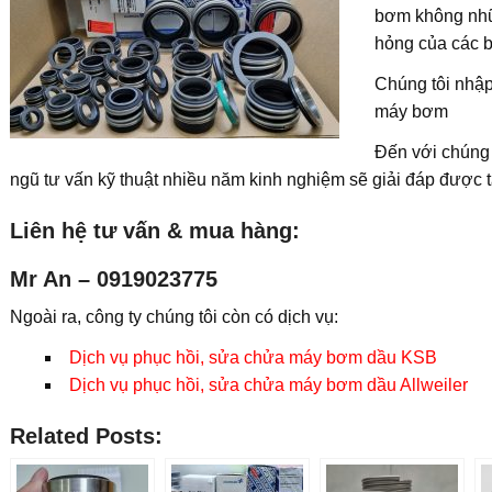
bơm không nhữ
hỏng của các b
Chúng tôi nhập 
máy bơm
Đến với chúng 
ngũ tư vấn kỹ thuật nhiều năm kinh nghiệm sẽ giải đáp được t
Liên hệ tư vấn & mua hàng:
Mr An – 0919023775
Ngoài ra, công ty chúng tôi còn có dịch vụ:
Dịch vụ phục hồi, sửa chửa máy bơm dầu KSB
Dịch vụ phục hồi, sửa chửa máy bơm dầu Allweiler
Related Posts: