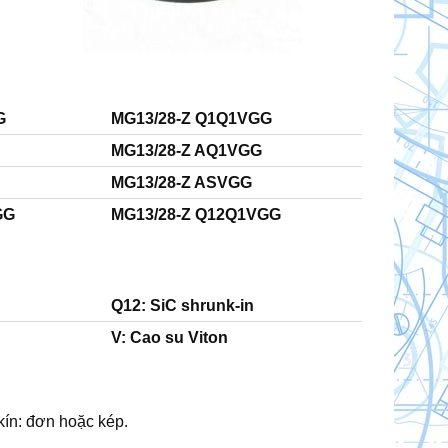
G
MG13/28-Z Q1Q1VGG
MG13/28-Z AQ1VGG
MG13/28-Z ASVGG
GG
MG13/28-Z Q12Q1VGG
Q12: SiC shrunk-in
V: Cao su Viton
 kín: đơn hoặc kép.