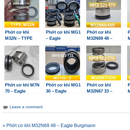
Phớt cơ khí
Phớt cơ khí MG1
Phớt cơ khí
P
M32N – TYPE
– Eagle
M32N69 48 –
M
M3N Eagle
Burgmann
Eagle Burgmann
Burgmann
Phớt cơ khí M7N
Phớt cơ khí MG1
Phớt cơ khí
P
70 – Eagle
30 – Eagle
M32N67 33 –
M
Burgmann
Burgmann
Eagle Burgmann
Leave a comment
Điều
« Phớt cơ khí M32N69 48 – Eagle Burgmann