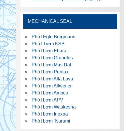
MECHANICAL SEAL
Phớt Egle Burgmann
Phớt bơm KSB
Phớt bơm Ebara
Phớt bơm Grundfos
Phớt bơm Mas Daf
Phớt bơm Pentax
Phớt bơm Alfa Lava
Phớt bơm Allweiler
Phớt bơm Ampco
Phớt bơm APV
Phớt bơm Waukesha
Phớt bơm Inoxpa
Phớt bơm Tsurumi