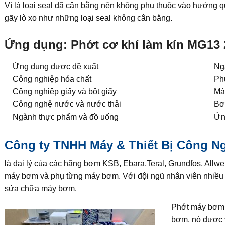
Vì là loại seal đã cân bằng nên không phụ thuộc vào hướng qu
gãy lò xo như những loại seal không cân bằng.
Ứng dụng: Phớt cơ khí làm kín MG13 
Ứng dụng được đề xuất
Ng
Công nghiệp hóa chất
Ph
Công nghiệp giấy và bột giấy
Má
Công nghệ nước và nước thải
Bơm
Ngành thực phẩm và đồ uống
Ứn
Công ty TNHH Máy & Thiết Bị Công N
là đại lý của các hãng bơm KSB, Ebara,Teral, Grundfos, Allwe
máy bơm và phụ từng máy bơm. Với đội ngũ nhân viên nhiều 
sửa chữa máy bơm.
Phớt máy bơm, 
bơm, nó được v