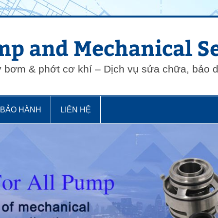
p and Mechanical Se
y bơm & phớt cơ khí – Dịch vụ sửa chữa, bảo
 BẢO HÀNH
LIÊN HỆ