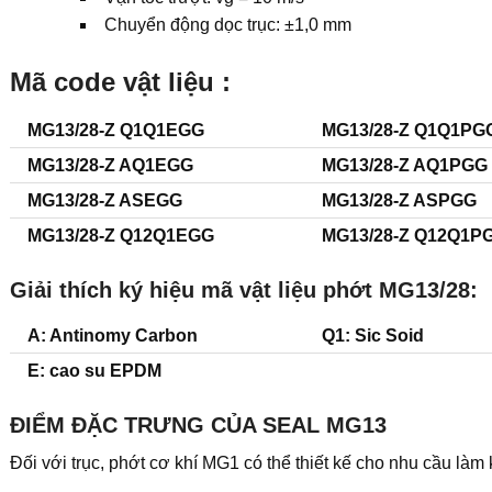
Chuyển động dọc trục: ±1,0 mm
Mã code vật liệu :
MG13/28-Z Q1Q1EGG
MG13/28-Z Q1Q1PG
MG13/28-Z AQ1EGG
MG13/28-Z AQ1PGG
MG13/28-Z ASEGG
MG13/28-Z ASPGG
MG13/28-Z Q12Q1EGG
MG13/28-Z Q12Q1P
Giải thích ký hiệu mã vật liệu phớt MG13/28:
A: Antinomy Carbon
Q1: Sic Soid
E: cao su EPDM
ĐIỂM ĐẶC TRƯNG CỦA SEAL MG13
Đối với trục, phớt cơ khí MG1 có thể thiết kế cho nhu cầu làm