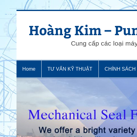
Skip
to
content
Hoàng Kim – Pum
Cung cấp các loại má
Home
TƯ VẤN KỸ THUẬT
CHÍNH SÁCH