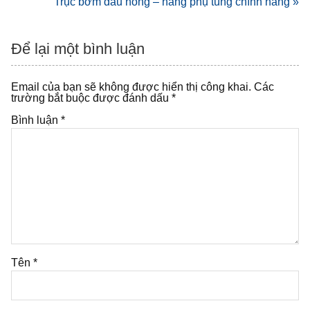
hướng
Trục bơm dầu nóng – hàng phụ tùng chính hãng »
bài
viết
Để lại một bình luận
Email của bạn sẽ không được hiển thị công khai.
Các
trường bắt buộc được đánh dấu
*
Bình luận
*
Tên
*