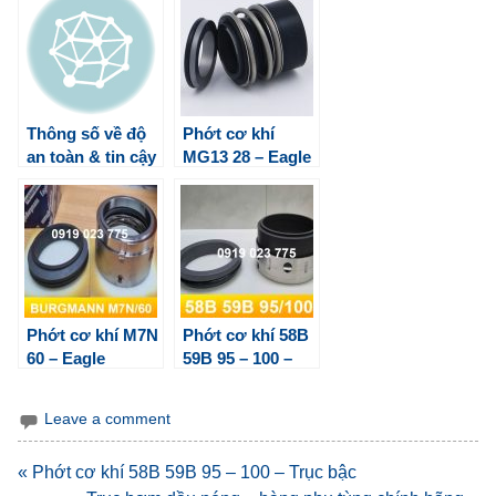
Thông số về độ
Phớt cơ khí
an toàn & tin cậy
MG13 28 – Eagle
của phớt máy
Burgmann
bơm!
Phớt cơ khí M7N
Phớt cơ khí 58B
60 – Eagle
59B 95 – 100 –
Burgmann
Trục bậc
Leave a comment
Điều
« Phớt cơ khí 58B 59B 95 – 100 – Trục bậc