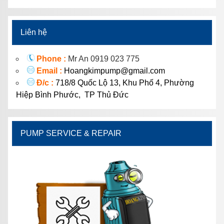
Liên hệ
Phone :
Mr An 0919 023 775
Email :
Hoangkimpump@gmail.com
Đ/c :
718/8 Quốc Lộ 13, Khu Phố 4, Phường
Hiệp Bình Phước, TP Thủ Đức
PUMP SERVICE & REPAIR